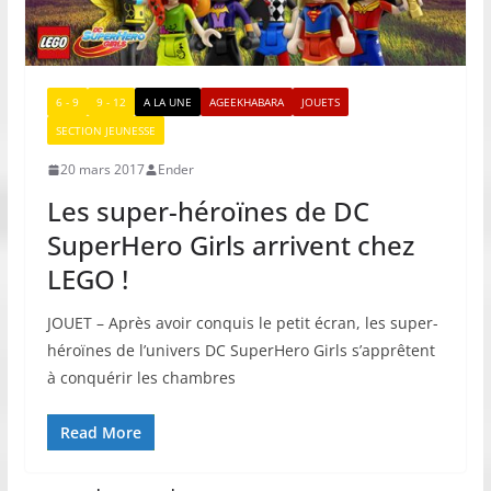
6 - 9
9 - 12
A LA UNE
AGEEKHABARA
JOUETS
SECTION JEUNESSE
20 mars 2017
Ender
Les super-héroïnes de DC
SuperHero Girls arrivent chez
LEGO !
JOUET – Après avoir conquis le petit écran, les super-
héroïnes de l’univers DC SuperHero Girls s’apprêtent
à conquérir les chambres
Read More