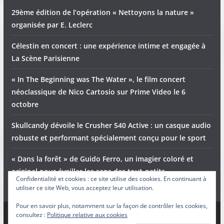
29ème édition de l’opération « Nettoyons la nature »
organisée par E. Leclerc
Célestin en concert : une expérience intime et engagée à
La Scène Parisienne
« In The Beginning was The Water », le film concert
néoclassique de Nico Cartosio sur Prime Video le 6
octobre
Skullcandy dévoile le Crusher 540 Active : un casque audio
robuste et performant spécialement conçu pour le sport
« Dans la forêt » de Guido Ferro, un imagier coloré et
original pour éveiller les sens des tout-petits
Confidentialité et cookies : ce site utilise des cookies. En continuant à
utiliser ce site Web, vous acceptez leur utilisation.
Pour en savoir plus, notamment sur la façon de contrôler les cookies,
consultez :
Politique relative aux cookies