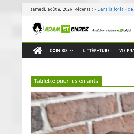
Passer
Récents :
« Dans la forêt » de
samedi, août 8, 2026
au
original pour éveill
29ème édition de l’
contenu
organisée par E. Le
Célestin en concert
La Scène Parisienn
« In The Beginning 
COIN BD
LITTÉRATURE
VIE PR
néoclassique de Nic
Skullcandy dévoile 
robuste et perform
Tablette pour les enfants