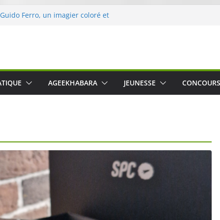
 Guido Ferro, un imagier coloré et
er les sens des tout-petits
opération « Nettoyons la nature »
clerc
 : une expérience intime et engagée à
e
was The Water », le film concert
ATIQUE
AGEEKHABARA
JEUNESSE
CONCOUR
o Cartosio sur Prime Video le 6 octobre
le Crusher 540 Active : un casque audio
ant spécialement conçu pour le sport