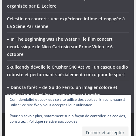
organisée par E. Leclerc
Célestin en concert : une expérience intime et engagée à
La Scène Parisienne
« In The Beginning was The Water », le film concert
néoclassique de Nico Cartosio sur Prime Video le 6
octobre
Skullcandy dévoile le Crusher 540 Active : un casque audio
robuste et performant spécialement conçu pour le sport
« Dans la forêt » de Guido Ferro, un imagier coloré et
original pour éveiller les sens des tout-petits
Confidentialité et cookies : ce site utilise des cookies. En continuant à
utiliser ce site Web, vous acceptez leur utilisation.
Pour en savoir plus, notamment sur la façon de contrôler les cookies,
consultez :
Politique relative aux cookies
Copyright © 2026
Adam et Ender
. Tous droits réservés.