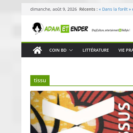
Passer
Récents :
« Dans la forêt »
dimanche, août 9, 2026
au
original pour évei
29ème édition de 
contenu
organisée par E. 
Célestin en conc
La Scène Parisie
« In The Beginnin
COIN BD
LITTÉRATURE
VIE PR
néoclassique de 
Skullcandy dévoi
robuste et perfo
tissu