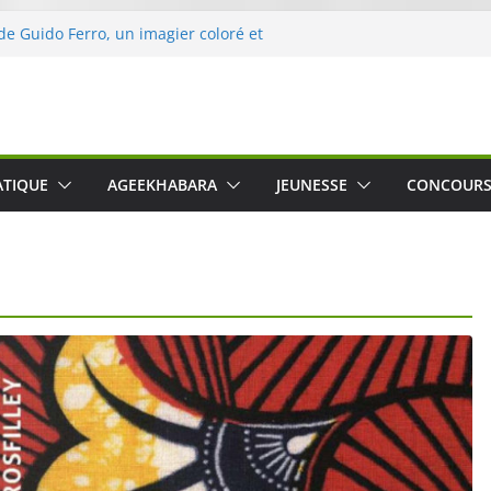
 de Guido Ferro, un imagier coloré et
ller les sens des tout-petits
l’opération « Nettoyons la nature »
Leclerc
ert : une expérience intime et engagée à
nne
g was The Water », le film concert
ATIQUE
AGEEKHABARA
JEUNESSE
CONCOUR
Nico Cartosio sur Prime Video le 6 octobre
le le Crusher 540 Active : un casque audio
rmant spécialement conçu pour le sport