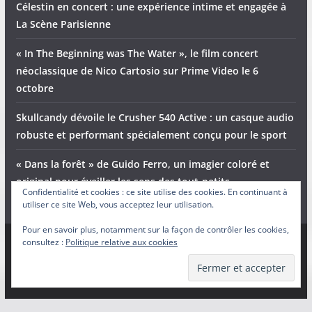
Célestin en concert : une expérience intime et engagée à
La Scène Parisienne
« In The Beginning was The Water », le film concert
néoclassique de Nico Cartosio sur Prime Video le 6
octobre
Skullcandy dévoile le Crusher 540 Active : un casque audio
robuste et performant spécialement conçu pour le sport
« Dans la forêt » de Guido Ferro, un imagier coloré et
original pour éveiller les sens des tout-petits
Confidentialité et cookies : ce site utilise des cookies. En continuant à
utiliser ce site Web, vous acceptez leur utilisation.
Pour en savoir plus, notamment sur la façon de contrôler les cookies,
consultez :
Politique relative aux cookies
Copyright © 2026
Adam et Ender
. Tous droits réservés.
Theme
ColorMag
par ThemeGrill. Propulsé par
WordPress
.