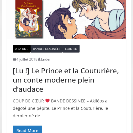
A LA UNE
BANDES DESSINÉES
COIN BD
4 juillet 2018
Ender
[Lu !] Le Prince et la Couturière,
un conte moderne plein
d’audace
COUP DE CŒUR
BANDE DESSINEE – Akiléos a
dégoté une pépite. Le Prince et la Couturière, le
dernier né de
Read More