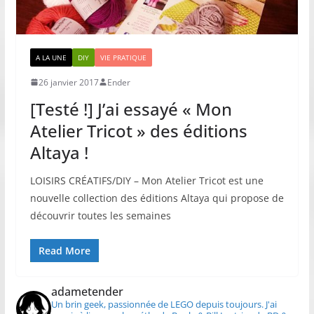
A LA UNE
DIY
VIE PRATIQUE
26 janvier 2017
Ender
[Testé !] J’ai essayé « Mon
Atelier Tricot » des éditions
Altaya !
LOISIRS CRÉATIFS/DIY – Mon Atelier Tricot est une
nouvelle collection des éditions Altaya qui propose de
découvrir toutes les semaines
Read More
adametender
Un brin geek, passionnée de LEGO depuis toujours.
J'ai