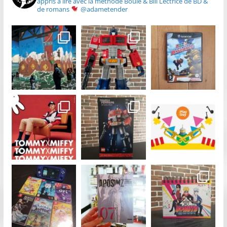
appris à lire avec la méthode Boule & Bill
Lectrice de BD &
de romans
@adametender