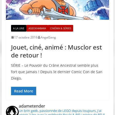
A LA UNE
AGEEKHABARA
CINÉMA & SÉRIES
17 octobre 2019
AngelSeng
Jouet, ciné, animé : Musclor est
de retour !
SÉRIE – Le Pouvoir du Crâne Ancestral semble plus
fort que jamais ! Depuis le dernier Comic Con de San
Diego,
Read More
adametender
Un brin geek, passionnée de LEGO depuis toujours.
J'ai
appris à lire avec la méthode Boule & Bill
Lectrice de BD &