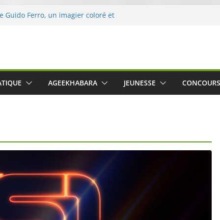
de Guido Ferro, un imagier coloré et
ler les sens des tout-petits
’opération « Nettoyons la nature »
eclerc
rt : une expérience intime et engagée à
ne
 was The Water », le film concert
ATIQUE
AGEEKHABARA
JEUNESSE
CONCOUR
ico Cartosio sur Prime Video le 6 octobre
e le Crusher 540 Active : un casque audio
mant spécialement conçu pour le sport