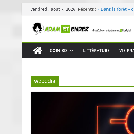
Passer
Récents :
« Dans la forêt » 
vendredi, août 7, 2026
au
original pour éveil
29ème édition de l
contenu
organisée par E. L
Célestin en conce
La Scène Parisien
« In The Beginning
COIN BD
LITTÉRATURE
VIE PR
néoclassique de N
Skullcandy dévoil
robuste et perfor
webedia