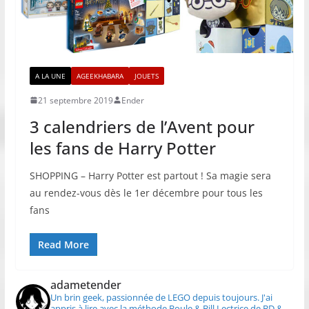
A LA UNE
AGEEKHABARA
JOUETS
21 septembre 2019
Ender
3 calendriers de l’Avent pour
les fans de Harry Potter
SHOPPING – Harry Potter est partout ! Sa magie sera
au rendez-vous dès le 1er décembre pour tous les
fans
Read More
adametender
Un brin geek, passionnée de LEGO depuis toujours.
J'ai
appris à lire avec la méthode Boule & Bill
Lectrice de BD &