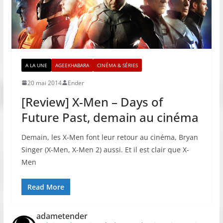
A LA UNE
AGEEKHABARA
CINÉMA & SÉRIES
20 mai 2014
Ender
[Review] X-Men – Days of
Future Past, demain au cinéma
Demain, les X-Men font leur retour au cinéma, Bryan
Singer (X-Men, X-Men 2) aussi. Et il est clair que X-
Men
Read More
adametender