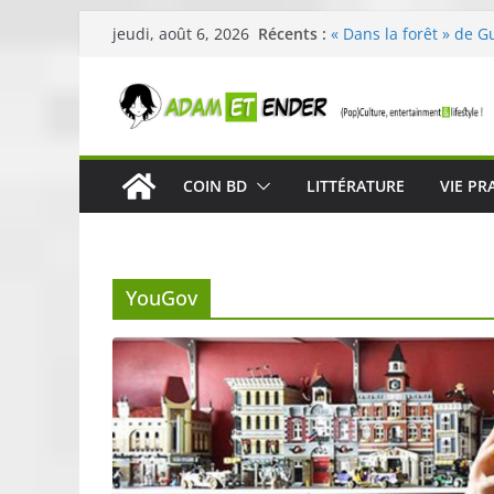
Passer
Récents :
« Dans la forêt » de G
jeudi, août 6, 2026
au
original pour éveiller 
29ème édition de l’op
contenu
organisée par E. Lecle
Célestin en concert :
La Scène Parisienne
« In The Beginning was
COIN BD
LITTÉRATURE
VIE PR
néoclassique de Nico 
Skullcandy dévoile le
robuste et performant
YouGov