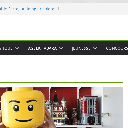
uido Ferro, un imagier coloré et
les sens des tout-petits
ération « Nettoyons la nature »
rc
 une expérience intime et engagée à
 The Water », le film concert
ATIQUE
AGEEKHABARA
JEUNESSE
CONCOUR
Cartosio sur Prime Video le 6 octobre
 Crusher 540 Active : un casque audio
 spécialement conçu pour le sport