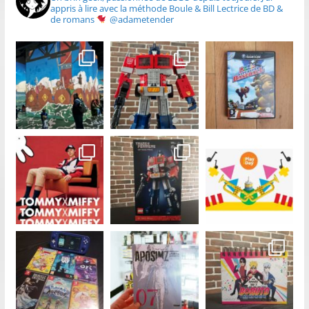
appris à lire avec la méthode Boule & Bill
Lectrice de BD &
de romans
@adametender