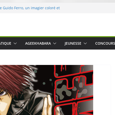
de Guido Ferro, un imagier coloré et
ler les sens des tout-petits
’opération « Nettoyons la nature »
eclerc
rt : une expérience intime et engagée à
ne
 was The Water », le film concert
ATIQUE
AGEEKHABARA
JEUNESSE
CONCOUR
ico Cartosio sur Prime Video le 6 octobre
e le Crusher 540 Active : un casque audio
mant spécialement conçu pour le sport