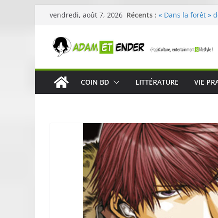
Passer
Récents :
« Dans la forêt » 
vendredi, août 7, 2026
au
original pour éveil
29ème édition de l
contenu
organisée par E. L
Célestin en conce
La Scène Parisien
« In The Beginning
COIN BD
LITTÉRATURE
VIE PR
néoclassique de N
Skullcandy dévoil
robuste et perfor