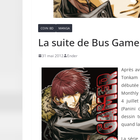
COIN BD
MANGA
La suite de Bus Game
31 mai 2012
Ender
Après av
Tonkam 
débutée
Monthly 
4 juille
(Panini 
dessin t
quand la
La série