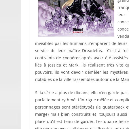
grand
tranqu
leur 
conce
conc
vend
invisibles par les humains s’emparent de leurs
service de leur maître Dreadelus. C’est à l’
contraints de coopérer après avoir été assisté
liés à Jessica et Mark. Ils réalisent très vite q
pouvoirs, ils vont devoir démêler les mystères
notables de la ville rassemblés autour de la Mair
Si la série a plus de dix ans, elle n’en garde p
parfaitement rythmé. L’intrigue mêlée et compli
personnages sont stéréotypés (le quaterback et 
marge) mais bien construits et toujours aussi 
place qu’il est tenu de garder. Les quatre héro
vite pour pouvoir collaborer et affronter les pr