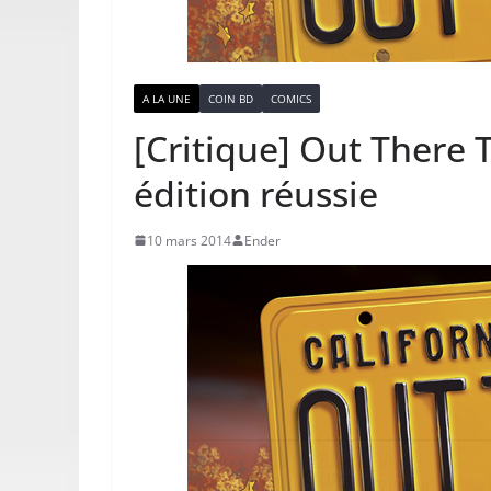
A LA UNE
COIN BD
COMICS
[Critique] Out There 
édition réussie
10 mars 2014
Ender