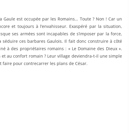
la Gaule est occupée par les Romains… Toute ? Non ! Car un
ncore et toujours à l’envahisseur. Exaspéré par la situation,
isque ses armées sont incapables de s’imposer par la force,
a séduire ces barbares Gaulois. Il fait donc construire à côté
iné à des propriétaires romains : « Le Domaine des Dieux ».
n et au confort romain ? Leur village deviendra-t-il une simple
ut faire pour contrecarrer les plans de César.