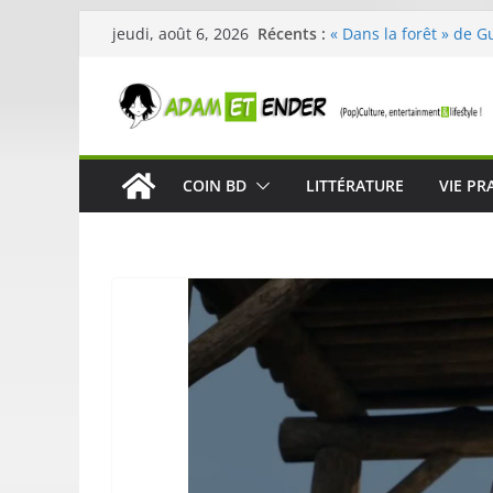
Passer
Récents :
« Dans la forêt » de G
jeudi, août 6, 2026
au
original pour éveiller 
29ème édition de l’op
contenu
organisée par E. Lecle
Célestin en concert :
La Scène Parisienne
« In The Beginning was
COIN BD
LITTÉRATURE
VIE PR
néoclassique de Nico 
Skullcandy dévoile le
robuste et performant