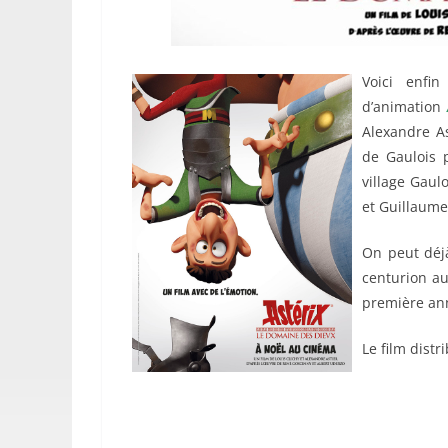
Voici enfi
d’animation
Alexandre As
de Gaulois 
village Gaul
et Guillaume
On peut déjà
centurion au
première an
Le film dist