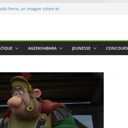
uido Ferro, un imagier coloré et
les sens des tout-petits
ération « Nettoyons la nature »
rc
 une expérience intime et engagée à
 The Water », le film concert
ATIQUE
AGEEKHABARA
JEUNESSE
CONCOUR
Cartosio sur Prime Video le 6 octobre
 Crusher 540 Active : un casque audio
 spécialement conçu pour le sport