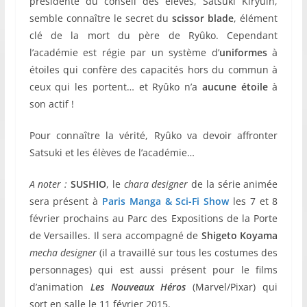
présidente du conseil des élèves, Satsuki Kiryûin,
semble connaître le secret du
scissor blade
, élément
clé de la mort du père de Ryûko. Cependant
l’académie est régie par un système d’
uniformes
à
étoiles qui confère des capacités hors du commun à
ceux qui les portent… et Ryûko n’a
aucune étoile
à
son actif !
Pour connaître la vérité, Ryûko va devoir affronter
Satsuki et les élèves de l’académie…
A noter :
SUSHIO
, le
chara designer
de la série animée
sera présent à
Paris Manga & Sci-Fi Show
les 7 et 8
février prochains au Parc des Expositions de la Porte
de Versailles. Il sera accompagné de
Shigeto Koyama
mecha designer
(il a travaillé sur tous les costumes des
personnages) qui est aussi présent pour le films
d’animation
Les Nouveaux Héros
(Marvel/Pixar) qui
sort en salle le 11 février 2015.