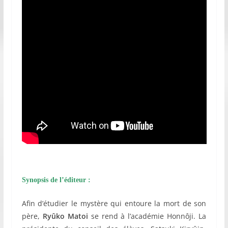
Synopsis de l’éditeur :
Afin d’étudier le mystère qui entoure la mort de son
père,
Ryûko Matoi
se rend à l’académie Honnôji. La