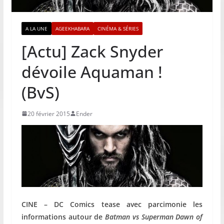
A LA UNE
AGEEKHABARA
CINÉMA & SÉRIES
[Actu] Zack Snyder
dévoile Aquaman !
(BvS)
20 février 2015
Ender
CINE – DC Comics tease avec parcimonie les
informations autour de
Batman vs Superman Dawn of