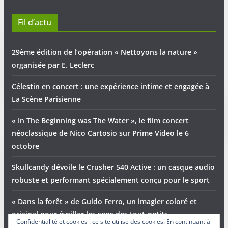
Fil d’actu
29ème édition de l’opération « Nettoyons la nature »
organisée par E. Leclerc
Célestin en concert : une expérience intime et engagée à
La Scène Parisienne
« In The Beginning was The Water », le film concert
néoclassique de Nico Cartosio sur Prime Video le 6
octobre
Skullcandy dévoile le Crusher 540 Active : un casque audio
robuste et performant spécialement conçu pour le sport
« Dans la forêt » de Guido Ferro, un imagier coloré et
original pour éveiller les sens des tout-petits
Confidentialité et cookies : ce site utilise des cookies. En continuant à