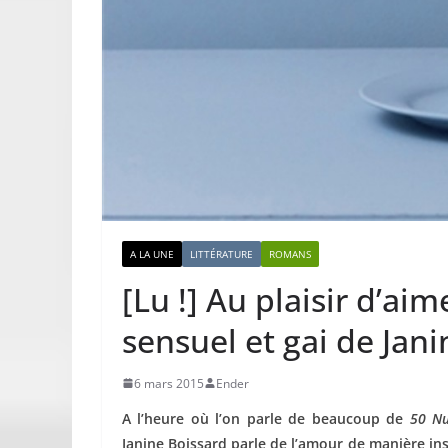
A LA UNE
LITTÉRATURE
ROMANS
[Lu !] Au plaisir d’a
sensuel et gai de Jan
6 mars 2015
Ender
A l’heure où l’on parle de beaucoup de
50 Nu
Janine Boissard parle de l’amour de manière ins