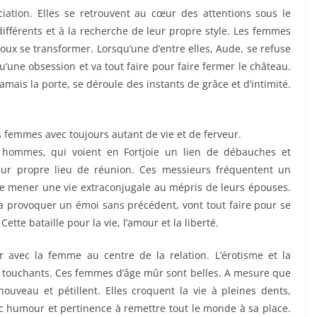
iation. Elles se retrouvent au cœur des attentions sous le
ifférents et à la recherche de leur propre style. Les femmes
poux se transformer. Lorsqu’une d’entre elles, Aude, se refuse
u’une obsession et va tout faire pour faire fermer le château.
jamais la porte, se déroule des instants de grâce et d’intimité.
 femmes avec toujours autant de vie et de ferveur.
s hommes, qui voient en Fortjoie un lien de débauches et
eur propre lieu de réunion. Ces messieurs fréquentent un
de mener une vie extraconjugale au mépris de leurs épouses.
 provoquer un émoi sans précédent, vont tout faire pour se
tte bataille pour la vie, l’amour et la liberté.
our avec la femme au centre de la relation. L’érotisme et la
 touchants. Ces femmes d’âge mûr sont belles. A mesure que
nouveau et pétillent. Elles croquent la vie à pleines dents,
vec humour et pertinence à remettre tout le monde à sa place.