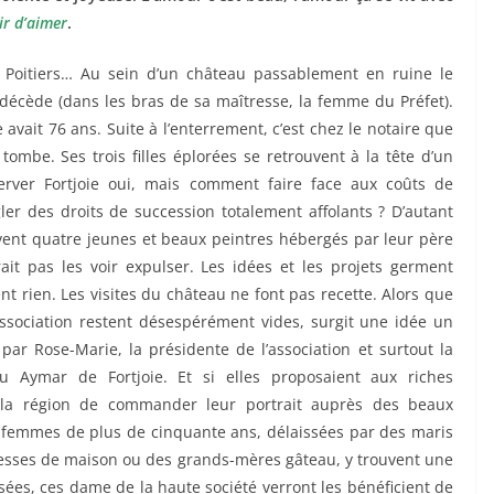
ir d’aimer
.
 Poitiers… Au sein d’un château passablement en ruine le
 décède (dans les bras de sa maîtresse, la femme du Préfet).
 avait 76 ans. Suite à l’enterrement, c’est chez le notaire que
 tombe. Ses trois filles éplorées se retrouvent à la tête d’un
server Fortjoie oui, mais comment faire face aux coûts de
gler des droits de succession totalement affolants ? D’autant
vent quatre jeunes et beaux peintres hébergés par leur père
ait pas les voir expulser. Les idées et les projets germent
t rien. Les visites du château ne font pas recette. Alors que
’association restent désespérément vides, surgit une idée un
 par Rose-Marie, la présidente de l’association et surtout la
u Aymar de Fortjoie. Et si elles proposaient aux riches
 la région de commander leur portrait auprès des beaux
es femmes de plus de cinquante ans, délaissées par des maris
esses de maison ou des grands-mères gâteau, y trouvent une
ées, ces dame de la haute société verront les bénéficient de