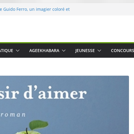
de Guido Ferro, un imagier coloré et
ler les sens des tout-petits
’opération « Nettoyons la nature »
eclerc
rt : une expérience intime et engagée à
ne
 was The Water », le film concert
ATIQUE
AGEEKHABARA
JEUNESSE
CONCOUR
ico Cartosio sur Prime Video le 6 octobre
e le Crusher 540 Active : un casque audio
mant spécialement conçu pour le sport