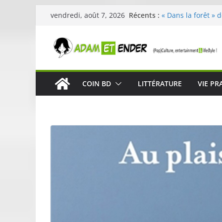
Passer
Récents :
« Dans la forêt » 
vendredi, août 7, 2026
au
original pour éveil
29ème édition de l
contenu
organisée par E. L
Célestin en conce
La Scène Parisien
« In The Beginning
COIN BD
LITTÉRATURE
VIE PR
néoclassique de N
Skullcandy dévoil
robuste et perfor