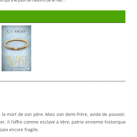
ui qui a le plus de raisons de le haïr…
 la mort de son père. Mais son demi-frère, avide de pouvoir,
er, il l’offre comme esclave à Vère, patrie ennemie historique
paix encore fragile.