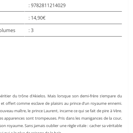
: 9782811214029
: 14,90€
olumes
: 3
ritier du trône d’Akielos. Mais lorsque son demi-frère s’empare du
 et offert comme esclave de plaisirs au prince d’un royaume ennemi.
eau maître, le prince Laurent, incarne ce qui se fait de pire à Vère.
, les apparences sont trompeuses. Pris dans les manigances de la cour,
 son royaume. Sans jamais oublier une règle vitale : cacher sa véritable