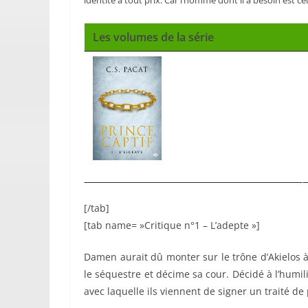
identité à tout prix. Car l’homme dont il a besoin est cel
Les volumes de la série
[/tab]
[tab name= »Critique n°1 – L’adepte »]
Damen aurait dû monter sur le trône d’Akielos à
le séquestre et décime sa cour. Décidé à l’humili
avec laquelle ils viennent de signer un traité de 