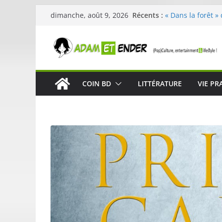
Passer
Récents :
« Dans la forêt »
dimanche, août 9, 2026
au
original pour évei
29ème édition de 
contenu
organisée par E. 
Célestin en conc
La Scène Parisie
« In The Beginnin
COIN BD
LITTÉRATURE
VIE PR
néoclassique de 
Skullcandy dévoi
robuste et perfo