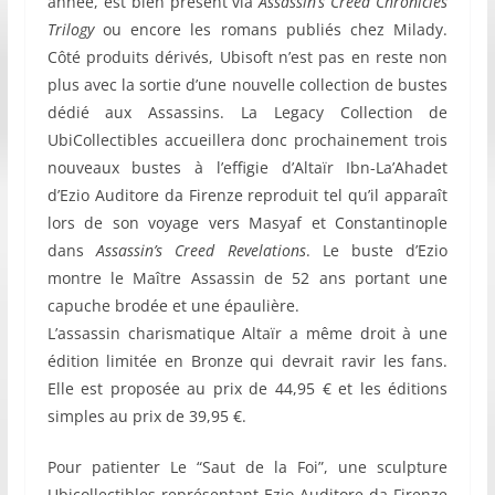
année, est bien présent via
Assassin’s Creed Chronicles
Trilogy
ou encore les romans publiés chez Milady.
Côté produits dérivés, Ubisoft n’est pas en reste non
plus avec la sortie d’une nouvelle collection de bustes
dédié aux Assassins. La Legacy Collection de
UbiCollectibles accueillera donc prochainement trois
nouveaux bustes à l’effigie d’Altaïr Ibn-La’Ahadet
d’Ezio Auditore da Firenze reproduit tel qu’il apparaît
lors de son voyage vers Masyaf et Constantinople
dans
Assassin’s Creed Revelations
. Le buste d’Ezio
montre le Maître Assassin de 52 ans portant une
capuche brodée et une épaulière.
L’assassin charismatique Altaïr a même droit à une
édition limitée en Bronze qui devrait ravir les fans.
Elle est proposée au prix de 44,95 € et les éditions
simples au prix de 39,95 €.
Pour patienter Le “Saut de la Foi”, une sculpture
Ubicollectibles représentant Ezio Auditore da Firenze