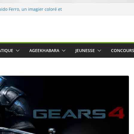
uido Ferro, un imagier coloré et
les sens des tout-petits
ération « Nettoyons la nature »
rc
 une expérience intime et engagée à
 The Water », le film concert
ATIQUE
AGEEKHABARA
JEUNESSE
CONCOUR
Cartosio sur Prime Video le 6 octobre
 Crusher 540 Active : un casque audio
 spécialement conçu pour le sport