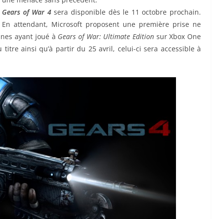
Gears of War 4
sera disponible dès le 11 octobre prochain.
En attendant, Microsoft proposent une première prise ne
onnes ayant joué à
Gears of War: Ultimate Edition
sur Xbox One
tre ainsi qu’à partir du 25 avril, celui-ci sera accessible à