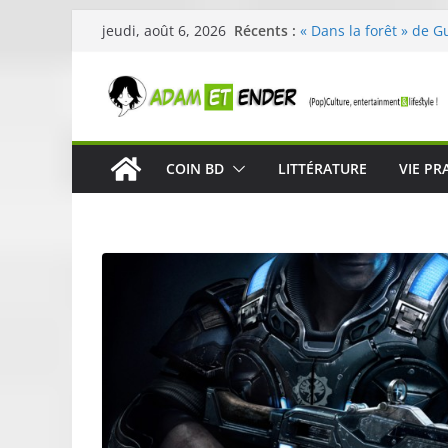
Passer
Récents :
« Dans la forêt » de G
jeudi, août 6, 2026
au
original pour éveiller 
29ème édition de l’op
contenu
organisée par E. Lecle
Célestin en concert :
La Scène Parisienne
« In The Beginning was
COIN BD
LITTÉRATURE
VIE PR
néoclassique de Nico 
Skullcandy dévoile le
robuste et performant