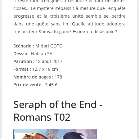
Il reste tant d’énigmes à résoudre et tant de portes
closes… Le mystère s’épaissit à mesure que l’enquête
progresse et la troisième unité semble se perdre
dans une quête sans fin. Quelle attitude adoptera
l’inspecteur Shinya Kogami? Espoir ou désespoir ?
Scénario :
Midori GOTO
Dessin :
Natsuo SAI
Parution :
18 août 2017
Format :
12,7 x 18 cm
Nombre de pages :
178
Prix de vente :
7,45 €
Seraph of the End -
Romans T02