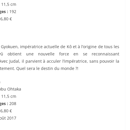
x 11,5 cm
es :
192
:
6,80 €
 Gyokuen, impératrice actuelle de Kô et à l’origine de tous les
yû obtient une nouvelle force en se reconnaissant
vec Judal, il parvient à acculer l’impératrice, sans pouvoir la
tement. Quel sera le destin du monde ?!
n
obu Ohtaka
x 11,5 cm
ges :
208
:
6,80
€
oût 2017