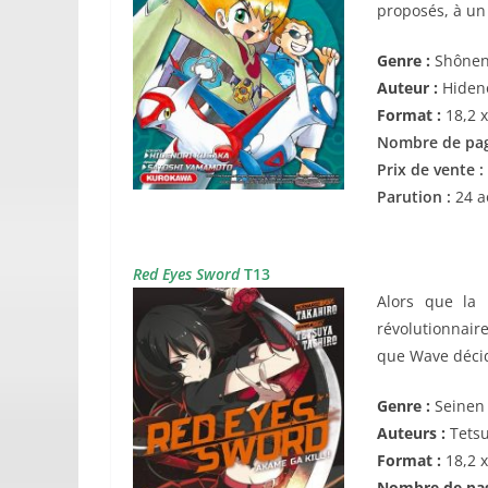
proposés, à un
Genre :
Shône
Auteur :
Hideno
Format :
18,2 x
Nombre de pag
Prix de vente :
Parution :
24 a
Red Eyes Sword
T13
Alors que la 
révolutionnair
que Wave décid
Genre :
Seinen
Auteurs :
Tetsu
Format :
18,2 
Nombre de pa