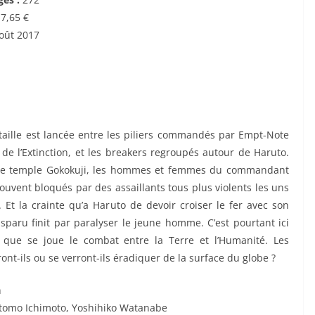
:
7,65 €
oût 2017
taille est lancée entre les piliers commandés par Empt-Note
 de l’Extinction, et les breakers regroupés autour de Haruto.
 le temple Gokokuji, les hommes et femmes du commandant
ouvent bloqués par des assaillants tous plus violents les uns
. Et la crainte qu’a Haruto de devoir croiser le fer avec son
isparu finit par paralyser le jeune homme. C’est pourtant ici
 que se joue le combat entre la Terre et l’Humanité. Les
nt-ils ou se verront-ils éradiquer de la surface du globe ?
n
tomo Ichimoto, Yoshihiko Watanabe