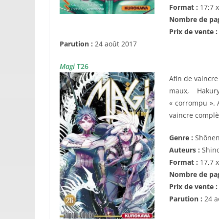
Format :
17;7 
Nombre de pag
Prix de vente 
Parution :
24 août 2017
Magi
T26
Afin de vaincre
maux, Hakur
« corrompu ». A
vaincre complè
Genre :
Shône
Auteurs :
Shin
Format :
17,7 
Nombre de pa
Prix de vente 
Parution :
24 a