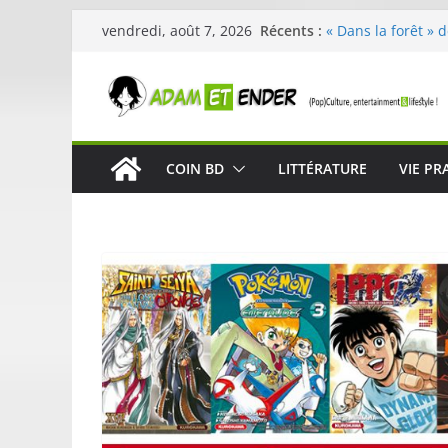
Passer
Récents :
« Dans la forêt » 
vendredi, août 7, 2026
au
original pour éveil
29ème édition de l
contenu
organisée par E. L
Célestin en conce
La Scène Parisien
« In The Beginning
COIN BD
LITTÉRATURE
VIE PR
néoclassique de N
Skullcandy dévoil
robuste et perfor