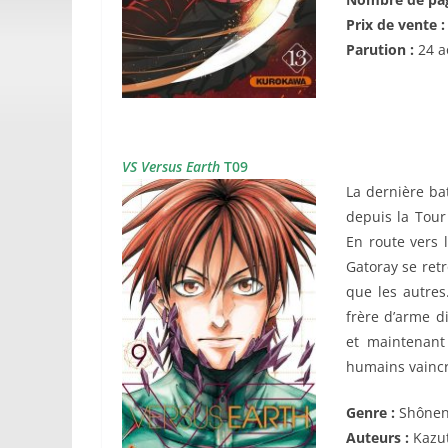
Prix de vente 
Parution :
24 a
VS Versus Earth
T09
La dernière ba
depuis la Tour
En route vers
Gatoray se retr
que les autres
frère d’arme d
et maintenant
humains vaincro
Genre :
Shône
Auteurs :
Kazu