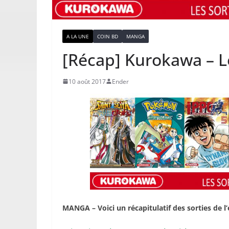
A LA UNE
COIN BD
MANGA
[Récap] Kurokawa – Le
10 août 2017
Ender
MANGA – Voici un récapitulatif des sorties de 