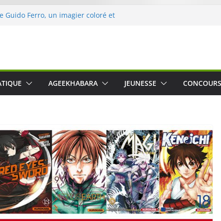
de Guido Ferro, un imagier coloré et
ler les sens des tout-petits
’opération « Nettoyons la nature »
eclerc
rt : une expérience intime et engagée à
ne
 was The Water », le film concert
ATIQUE
AGEEKHABARA
JEUNESSE
CONCOUR
ico Cartosio sur Prime Video le 6 octobre
e le Crusher 540 Active : un casque audio
mant spécialement conçu pour le sport