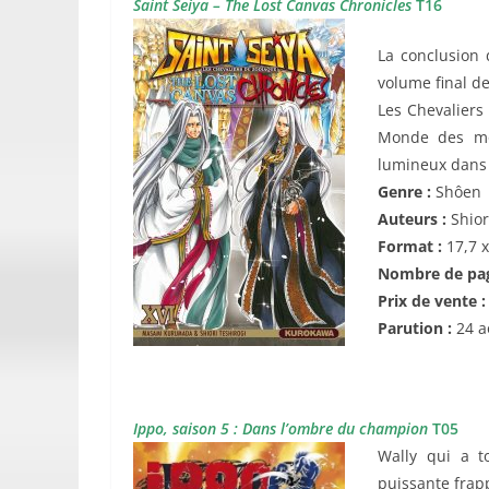
Saint Seiya – The Lost Canvas Chronicles
T16
La conclusion 
volume final de
Les Chevaliers 
Monde des mor
lumineux dans 
Genre :
Shôen
Auteurs :
Shio
Format :
17,7 
Nombre de pag
Prix de vente 
Parution :
24 a
Ippo, saison 5 : Dans l’ombre du champion
T05
Wally qui a t
puissante frapp