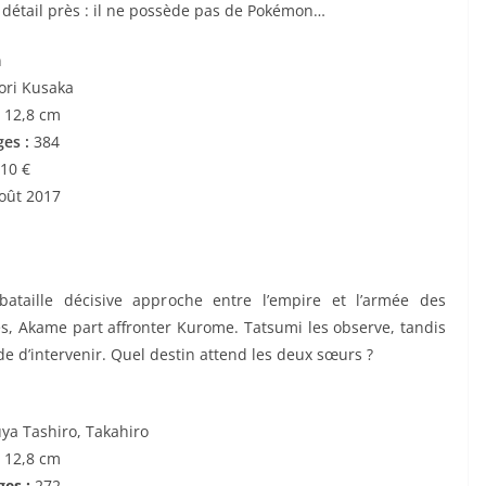
 détail près : il ne possède pas de Pokémon…
n
ri Kusaka
 12,8 cm
es :
384
10 €
oût 2017
bataille décisive approche entre l’empire et l’armée des
es, Akame part affronter Kurome. Tatsumi les observe, tandis
e d’intervenir. Quel destin attend les deux sœurs ?
ya Tashiro, Takahiro
x 12,8 cm
ges :
272