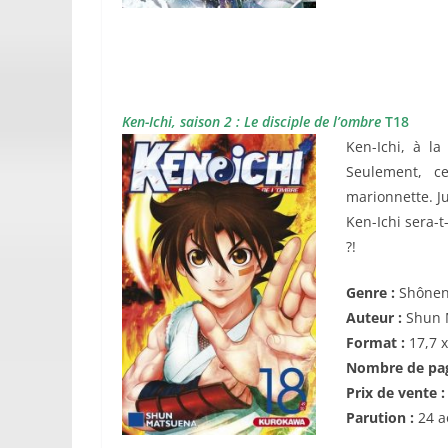
Ken-Ichi, saison 2 : Le disciple de l’ombre
T18
Ken-Ichi, à l
Seulement, c
marionnette. J
Ken-Ichi sera-t
?!
Genre :
Shône
Auteur :
Shun
Format :
17,7 
Nombre de pa
Prix de vente 
Parution :
24 a