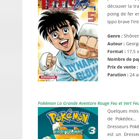
découver la tra
poing de fer e
Ippo brave l’in
Genre :
Shône
Auteur :
Georg
Format :
17,5 
Nombre de pa
Prix de vente 
Parution :
24 a
Pokémon La Grande Aventure Rouge Feu et Vert Fe
Quelques mois 
de Pokédex… 
Dresseurs Poké
est un Dresse