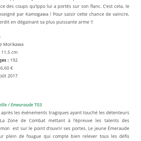
ce des coups qu’Ippo lui a portés sur son flanc. C’est cela, le
nseigné par Kamogawa ! Pour saisir cette chance de vaincre,
terdit en dégainant sa plus puissante arme !!
n
e Morikawa
x 11,5 cm
ges :
192
:
6,60 €
oût 2017
uille / Emeuraude
T03
après les événements tragiques ayant touché les détenteurs
La Zone de Combat mettant à l’épreuve les talents des
mon est sur le point d’ouvrir ses portes. Le jeune Émeraude
ur plein de fougue qui compte bien relever tous les défis