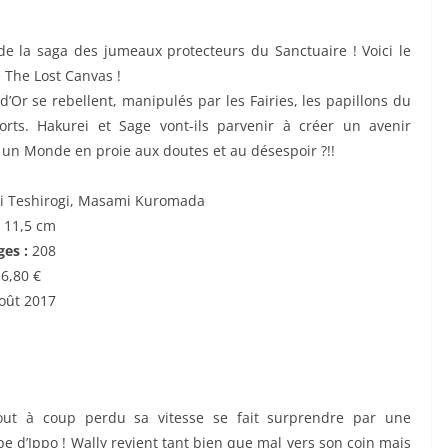
de la saga des jumeaux protecteurs du Sanctuaire ! Voici le
 The Lost Canvas !
d’Or se rebellent, manipulés par les Fairies, les papillons du
ts. Hakurei et Sage vont-ils parvenir à créer un avenir
un Monde en proie aux doutes et au désespoir ?!!
ri Teshirogi, Masami Kuromada
x 11,5 cm
es :
208
:
6,80 €
oût 2017
out à coup perdu sa vitesse se fait surprendre par une
e d’Ippo ! Wally revient tant bien que mal vers son coin mais