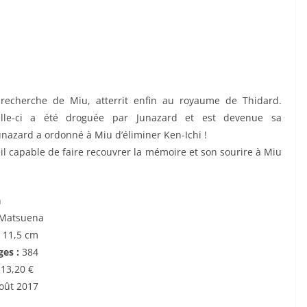
a recherche de Miu, atterrit enfin au royaume de Thidard.
elle-ci a été droguée par Junazard et est devenue sa
unazard a ordonné à Miu d’éliminer Ken-Ichi !
-il capable de faire recouvrer la mémoire et son sourire à Miu
n
 Matsuena
x 11,5 cm
ges :
384
:
13,20 €
oût 2017