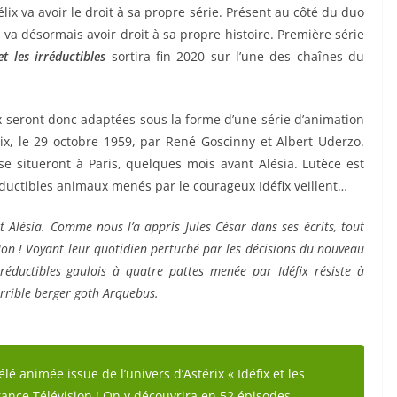
lix va avoir le droit à sa propre série. Présent au côté du duo
 va désormais avoir droit à sa propre histoire. Première série
et les irréductibles
sortira fin 2020 sur l’une des chaînes du
x seront donc adaptées sous la forme d’une série d’animation
ix, le 29 octobre 1959, par René Goscinny et Albert Uderzo.
se situeront à Paris, quelques mois avant Alésia. Lutèce est
ductibles animaux menés par le courageux Idéfix veillent…
t Alésia.
Comme nous l’a appris Jules César dans ses écrits, tout
Non !
Voyant leur quotidien perturbé par les décisions du nouveau
réductibles gaulois à quatre pattes menée par Idéfix résiste à
errible berger goth Arquebus.
lé animée issue de l’univers d’Astérix « Idéfix et les
France Télévision ! On y découvrira en 52 épisodes