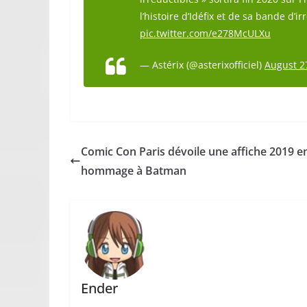
l’histoire d’Idéfix et de sa bande d’
pic.twitter.com/e278McULXu
— Astérix (@asterixofficiel)
August 2
Comic Con Paris dévoile une affiche 2019 e
hommage à Batman
Ender