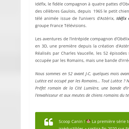
Idéfix, le fidèle compagnon à quatre pattes d’Obé
des célèbres Gaulois, depuis 1965 le petit chien
télé animée issue de l’univers d’Astérix,
Idéfix 
groupe France Télévisions.
Les aventures de l’intrépide compagnon d’Obéli
en 3D, une première depuis la création d’Astér
Réalisés par Charles Vaucelle, les 52 épisodes 
occupée par les Romains, mais une bande d’irré
Nous sommes en 52 avant J-C, quelques mois avan
Lutèce est occupé par les Romains… Tout Lutèce ? 
Préfet romain de la Cité Lumière, une bande d’ir
l’envahisseur et aux meutes de chiens romains du t
Scoop Canin !
La première série té
irréductibles » sortira fin 2020 sur 