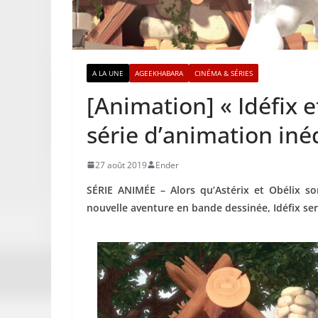
A LA UNE
AGEEKHABARA
CINÉMA & SÉRIES
[Animation] « Idéfix e
série d’animation iné
27 août 2019
Ender
SÉRIE ANIMÉE –
Alors qu’Astérix et Obélix s
nouvelle aventure en bande dessinée, Idéfix ser