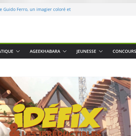
de Guido Ferro, un imagier coloré et
ler les sens des tout-petits
’opération « Nettoyons la nature »
eclerc
rt : une expérience intime et engagée à
ne
 was The Water », le film concert
ATIQUE
AGEEKHABARA
JEUNESSE
CONCOUR
ico Cartosio sur Prime Video le 6 octobre
e le Crusher 540 Active : un casque audio
mant spécialement conçu pour le sport