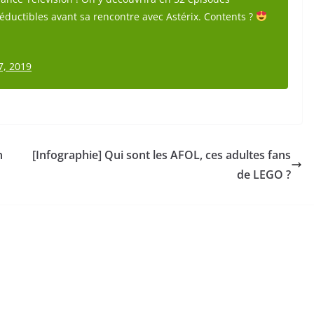
irréductibles avant sa rencontre avec Astérix. Contents ?
7, 2019
n
[Infographie] Qui sont les AFOL, ces adultes fans
de LEGO ?