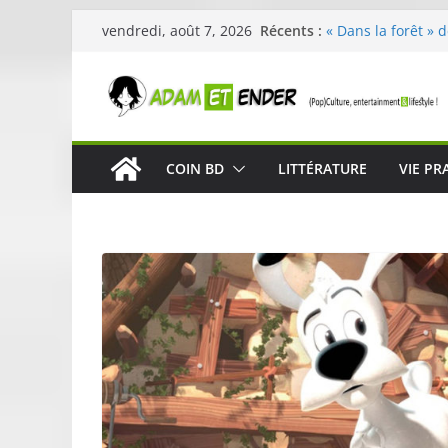
Passer
Récents :
« Dans la forêt » 
vendredi, août 7, 2026
au
original pour éveil
29ème édition de l
contenu
organisée par E. L
Célestin en conce
La Scène Parisien
« In The Beginning
COIN BD
LITTÉRATURE
VIE PR
néoclassique de N
Skullcandy dévoil
robuste et perfor