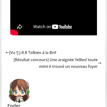
[Vu !] J.R.R Tolkien à la BnF
[Résultat concours] Une araignée Yellies! toute
mimi é trouvé un nouveau foyer
Ender