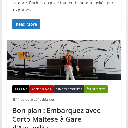
octobre, Barbie s’expose tout en beauté relookée par
15 grands
Read More
A LA UNE
AGEEKHABARA
BANDES DESSINÉES
ÉVÉNEMENTS
11 octobre 2017
Ender
Bon plan : Embarquez avec
Corto Maltese à Gare
d’Austerlitz