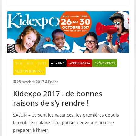
3 - 6
6 - 9
9 - 12
A LA UNE
AGEEKHABARA
ÉVÉNEMENTS
SECTION JEUNESSE
25 octobre 2017
Ender
Kidexpo 2017 : de bonnes
raisons de s’y rendre !
SALON – Ce sont les vacances, les premières depuis
la rentrée scolaire. Une pause bienvenue pour se
préparer à l’hiver