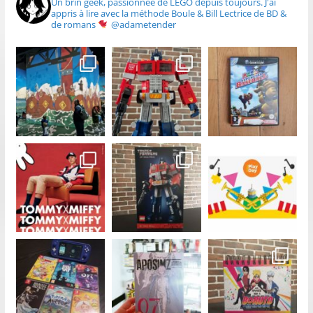
Un brin geek, passionnée de LEGO depuis toujours.
J'ai
appris à lire avec la méthode Boule & Bill
Lectrice de BD &
de romans
@adametender