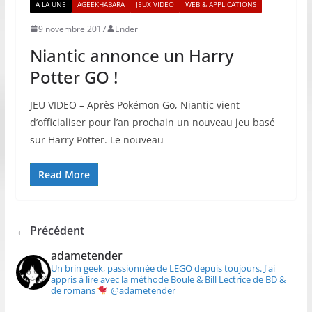
A LA UNE
AGEEKHABARA
JEUX VIDEO
WEB & APPLICATIONS
9 novembre 2017
Ender
Niantic annonce un Harry
Potter GO !
JEU VIDEO – Après Pokémon Go, Niantic vient
d’officialiser pour l’an prochain un nouveau jeu basé
sur Harry Potter. Le nouveau
Read More
← Précédent
adametender
Un brin geek, passionnée de LEGO depuis toujours.
J'ai
appris à lire avec la méthode Boule & Bill
Lectrice de BD &
de romans
@adametender