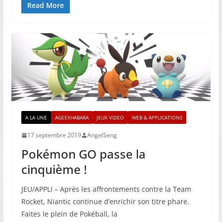
Read More
A LA UNE
AGEEKHABARA
JEUX VIDEO
WEB & APPLICATIONS
17 septembre 2019
AngelSeng
Pokémon GO passe la
cinquième !
JEU/APPLI – Après les affrontements contre la Team
Rocket, Niantic continue d’enrichir son titre phare.
Faites le plein de Pokéball, la