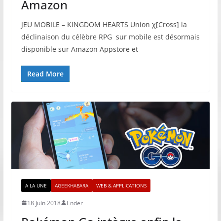
Amazon
JEU MOBILE – KINGDOM HEARTS Union χ[Cross] la
déclinaison du célèbre RPG sur mobile est désormais
disponible sur Amazon Appstore et
Read More
A LA UNE
AGEEKHABARA
WEB & APPLICATIONS
18 juin 2018
Ender