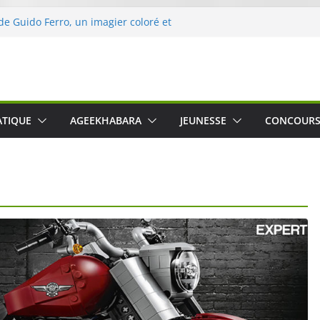
 de Guido Ferro, un imagier coloré et
ller les sens des tout-petits
l’opération « Nettoyons la nature »
Leclerc
ert : une expérience intime et engagée à
nne
g was The Water », le film concert
ATIQUE
AGEEKHABARA
JEUNESSE
CONCOUR
Nico Cartosio sur Prime Video le 6 octobre
le le Crusher 540 Active : un casque audio
rmant spécialement conçu pour le sport