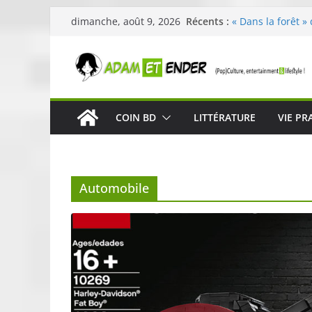
Passer
Récents :
« Dans la forêt »
dimanche, août 9, 2026
au
original pour évei
29ème édition de 
contenu
organisée par E. 
Célestin en conc
La Scène Parisie
« In The Beginnin
COIN BD
LITTÉRATURE
VIE PR
néoclassique de 
Skullcandy dévoi
robuste et perfo
Automobile