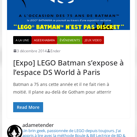
A LA UNE
AGEEKHABARA
ÉVÉNEMENTS
JEUX VIDEO
3 décembre 2014
Ender
[Expo] LEGO Batman s’expose à
l’espace DS World à Paris
Batman a 75 ans cette année et il ne fait rien à
moitié. Il plane au-delà de Gotham pour atterrir
Read More
adametender
Un brin geek, passionnée de LEGO depuis toujours.
J'ai
appris à lire avec la méthode Boule & Bill
Lectrice de BD &