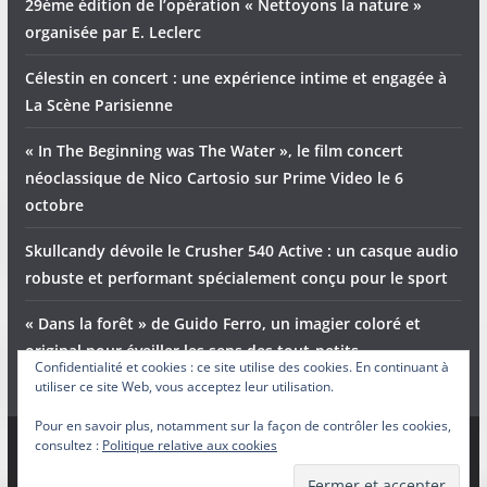
29ème édition de l’opération « Nettoyons la nature »
organisée par E. Leclerc
Célestin en concert : une expérience intime et engagée à
La Scène Parisienne
« In The Beginning was The Water », le film concert
néoclassique de Nico Cartosio sur Prime Video le 6
octobre
Skullcandy dévoile le Crusher 540 Active : un casque audio
robuste et performant spécialement conçu pour le sport
« Dans la forêt » de Guido Ferro, un imagier coloré et
original pour éveiller les sens des tout-petits
Confidentialité et cookies : ce site utilise des cookies. En continuant à
utiliser ce site Web, vous acceptez leur utilisation.
Pour en savoir plus, notamment sur la façon de contrôler les cookies,
consultez :
Politique relative aux cookies
Copyright © 2026
Adam et Ender
. Tous droits réservés.