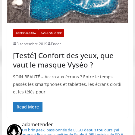
AGEEKHABARA
FASHION GEEK
3 septembre 2019
Ender
[Testé] Confort des yeux, que
vaut le masque Vyséo ?
SOIN BEAUTÉ – Accro aux écrans ? Entre le temps
passés les smartphones et tablettes, les écrans d’ordi
et les télés pour
Read More
adametender
Un brin geek, passionnée de LEGO depuis toujours.
J'ai
appris à lire avec la méthode Boule & Bill
Lectrice de BD &