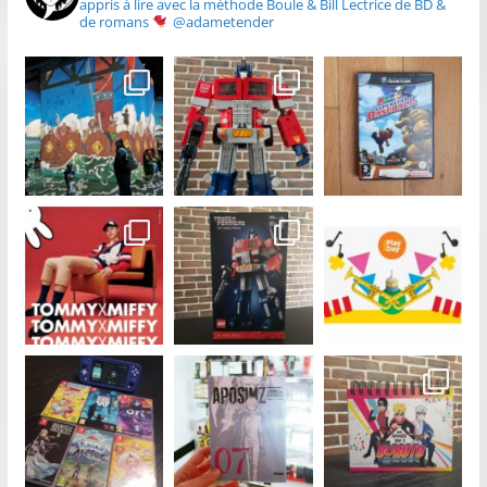
appris à lire avec la méthode Boule & Bill
Lectrice de BD &
de romans
@adametender