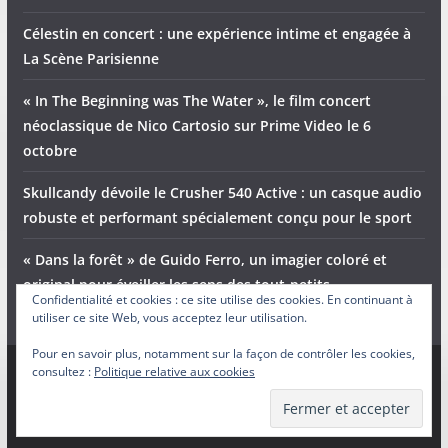
Célestin en concert : une expérience intime et engagée à
La Scène Parisienne
« In The Beginning was The Water », le film concert
néoclassique de Nico Cartosio sur Prime Video le 6
octobre
Skullcandy dévoile le Crusher 540 Active : un casque audio
robuste et performant spécialement conçu pour le sport
« Dans la forêt » de Guido Ferro, un imagier coloré et
original pour éveiller les sens des tout-petits
Confidentialité et cookies : ce site utilise des cookies. En continuant à
utiliser ce site Web, vous acceptez leur utilisation.
Pour en savoir plus, notamment sur la façon de contrôler les cookies,
consultez :
Politique relative aux cookies
Copyright © 2026
Adam et Ender
. Tous droits réservés.
Theme
ColorMag
par ThemeGrill. Propulsé par
WordPress
.