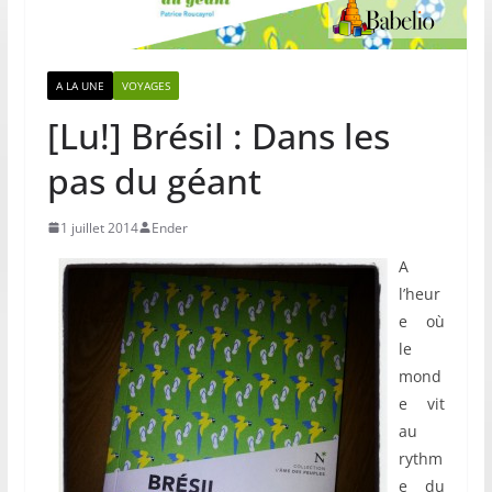
A LA UNE
VOYAGES
[Lu!] Brésil : Dans les
pas du géant
1 juillet 2014
Ender
A
l’heur
e où
le
mond
e vit
au
rythm
e du