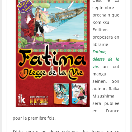
C’est le 25
septembre
prochain que
Komikku
Editions
proposera en
librairie
Fatima,
déesse de la
vie
, un tout
manga
seinen. Son
auteur, Raika
Mizushima
sera publiée
en France
pour la première fois.
Série courte en deux volumes, les tomes de ce