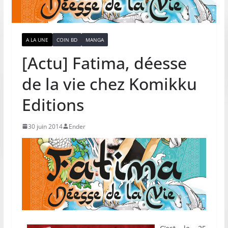
A LA UNE
COIN BD
MANGA
[Actu] Fatima, déesse
de la vie chez Komikku
Editions
30 juin 2014
Ender