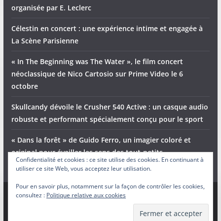
organisée par E. Leclerc
Célestin en concert : une expérience intime et engagée à
La Scène Parisienne
« In The Beginning was The Water », le film concert
néoclassique de Nico Cartosio sur Prime Video le 6
octobre
Skullcandy dévoile le Crusher 540 Active : un casque audio
robuste et performant spécialement conçu pour le sport
« Dans la forêt » de Guido Ferro, un imagier coloré et
original pour éveiller les sens des tout-petits
Confidentialité et cookies : ce site utilise des cookies. En continuant à
utiliser ce site Web, vous acceptez leur utilisation.
Pour en savoir plus, notamment sur la façon de contrôler les cookies,
consultez :
Politique relative aux cookies
Copyright © 2026
Adam et Ender
. Tous droits réservés.