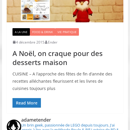
A LA UNE
FOOD & DRINK
VIE PRATIQUE
4 décembre 2015
Ender
A Noël, on craque pour des
desserts maison
CUISINE – A l’approche des fêtes de fin d’année des
recettes alléchantes fleurissent et les livres de
cuisines toujours plus
Read More
adametender
Un brin geek, passionnée de LEGO depuis toujours.
J'ai
appris à lire avec la méthode Boule & Bill
Lectrice de BD &