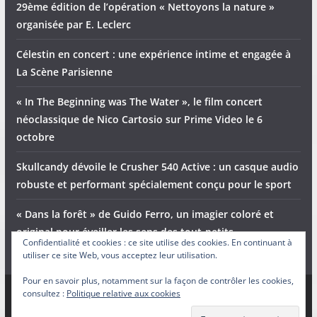
29ème édition de l’opération « Nettoyons la nature »
organisée par E. Leclerc
Célestin en concert : une expérience intime et engagée à
La Scène Parisienne
« In The Beginning was The Water », le film concert
néoclassique de Nico Cartosio sur Prime Video le 6
octobre
Skullcandy dévoile le Crusher 540 Active : un casque audio
robuste et performant spécialement conçu pour le sport
« Dans la forêt » de Guido Ferro, un imagier coloré et
original pour éveiller les sens des tout-petits
Confidentialité et cookies : ce site utilise des cookies. En continuant à
utiliser ce site Web, vous acceptez leur utilisation.
Pour en savoir plus, notamment sur la façon de contrôler les cookies,
consultez :
Politique relative aux cookies
Copyright © 2026
Adam et Ender
. Tous droits réservés.