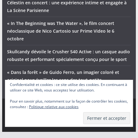
Célestin en concert : une expérience intime et engagée à
La Scène Parisienne
« In The Beginning was The Water », le film concert
néoclassique de Nico Cartosio sur Prime Video le 6
octobre
Skullcandy dévoile le Crusher 540 Active : un casque audio
robuste et performant spécialement conçu pour le sport
« Dans la forêt » de Guido Ferro, un imagier coloré et
original pour éveiller les sens des tout-petits
Confidentialité et cookies : ce site utilise des cookies. En continuant à
utiliser ce site Web, vous acceptez leur utilisation.
Pour en savoir plus, notamment sur la façon de contrôler les cookies,
consultez :
Politique relative aux cookies
Copyright © 2026
Adam et Ender
. Tous droits réservés.
Theme
ColorMag
par ThemeGrill. Propulsé par
WordPress
.