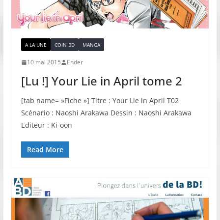
A LA UNE
COIN BD
MANGA
10 mai 2015
Ender
[Lu !] Your Lie in April tome 2
[tab name= »Fiche »] Titre : Your Lie in April T02
Scénario : Naoshi Arakawa Dessin : Naoshi Arakawa
Editeur : Ki-oon
Read More