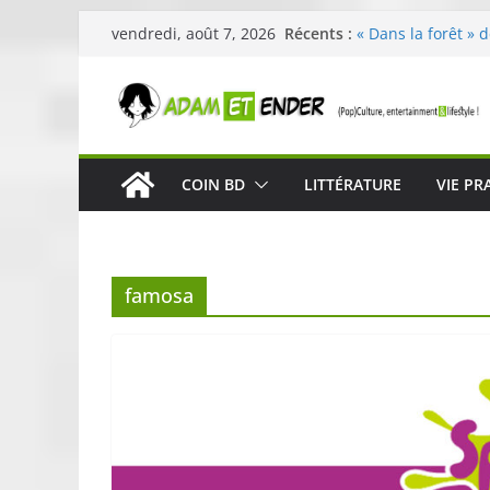
Passer
Récents :
« Dans la forêt » 
vendredi, août 7, 2026
au
original pour éveil
29ème édition de l
contenu
organisée par E. L
Célestin en conce
La Scène Parisien
« In The Beginning
COIN BD
LITTÉRATURE
VIE PR
néoclassique de N
Skullcandy dévoil
robuste et perfor
famosa