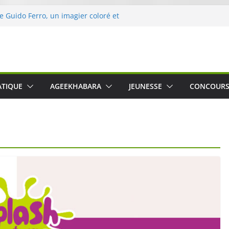
de Guido Ferro, un imagier coloré et
ler les sens des tout-petits
’opération « Nettoyons la nature »
eclerc
rt : une expérience intime et engagée à
ne
 was The Water », le film concert
ATIQUE
AGEEKHABARA
JEUNESSE
CONCOUR
ico Cartosio sur Prime Video le 6 octobre
e le Crusher 540 Active : un casque audio
mant spécialement conçu pour le sport