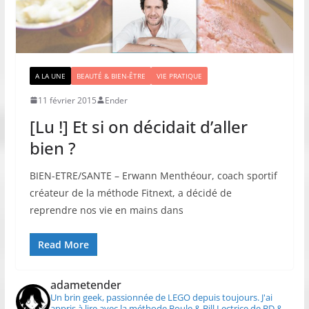
A LA UNE
BEAUTÉ & BIEN-ÊTRE
VIE PRATIQUE
11 février 2015
Ender
[Lu !] Et si on décidait d’aller
bien ?
BIEN-ETRE/SANTE – Erwann Menthéour, coach sportif
créateur de la méthode Fitnext, a décidé de
reprendre nos vie en mains dans
Read More
adametender
Un brin geek, passionnée de LEGO depuis toujours.
J'ai
appris à lire avec la méthode Boule & Bill
Lectrice de BD &