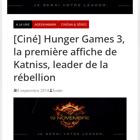
A LA UNE
AGEEKHABARA
CINÉMA & SÉRIES
[Ciné] Hunger Games 3,
la première affiche de
Katniss, leader de la
rébellion
8 septembre 2014
Ender