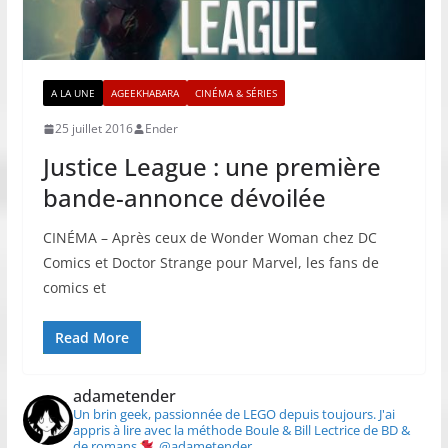
A LA UNE
AGEEKHABARA
CINÉMA & SÉRIES
25 juillet 2016
Ender
Justice League : une première
bande-annonce dévoilée
CINÉMA – Après ceux de Wonder Woman chez DC
Comics et Doctor Strange pour Marvel, les fans de
comics et
Read More
adametender
Un brin geek, passionnée de LEGO depuis toujours.
J'ai
appris à lire avec la méthode Boule & Bill
Lectrice de BD &
de romans
@adametender