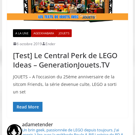
A LA UNE
AGEEKHABARA
JOUETS
6 octobre 2019
Ender
[Test] Le Central Perk de LEGO
Ideas – GenerationJouets.TV
JOUETS – A l’occasion du 25ème anniversaire de la
sitcom Friends, la série devenue culte, LEGO a sorti
un set
Read More
adametender
Un brin geek, passionnée de LEGO depuis toujours.
J'ai
appris à lire avec la méthode Boule & Bill
Lectrice de BD &