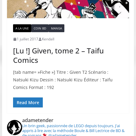
A LA UNE
COIN BD
MANGA
1 juillet 2017
Kendall
[Lu !] Given, tome 2 – Taifu
Comics
[tab name= »Fiche »] Titre : Given T2 Scénario :
Natsuki Kizu Dessin : Natsuki Kizu Éditeur : Taifu
Comics Format : 192
Read More
adametender
Un brin geek, passionnée de LEGO depuis toujours.
J'ai
appris à lire avec la méthode Boule & Bill
Lectrice de BD &
de romans
@adametender