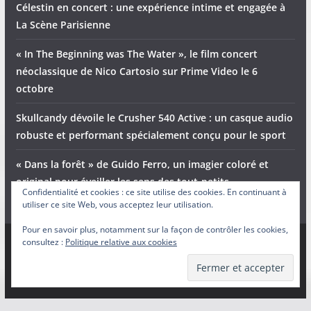
Célestin en concert : une expérience intime et engagée à
La Scène Parisienne
« In The Beginning was The Water », le film concert
néoclassique de Nico Cartosio sur Prime Video le 6
octobre
Skullcandy dévoile le Crusher 540 Active : un casque audio
robuste et performant spécialement conçu pour le sport
« Dans la forêt » de Guido Ferro, un imagier coloré et
original pour éveiller les sens des tout-petits
Confidentialité et cookies : ce site utilise des cookies. En continuant à
utiliser ce site Web, vous acceptez leur utilisation.
Pour en savoir plus, notamment sur la façon de contrôler les cookies,
consultez :
Politique relative aux cookies
Copyright © 2026
Adam et Ender
. Tous droits réservés.
Theme
ColorMag
par ThemeGrill. Propulsé par
WordPress
.