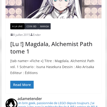
A LA UNE
COIN BD
MANGA
8 juillet 2015
Ender
[Lu !] Magdala, Alchemist Path
tome 1
[tab name= »Fiche »] Titre : Magdala, Alchemist Path
vol. 1 Scénario : Isuna Hasekura Dessin : Ako Arisaka
Editeur : Éditions
Read More
adametender
Un brin geek, passionnée de LEGO depuis toujours.
J'ai
appris à lire avec la méthode Boule & Bill
Lectrice de BD &