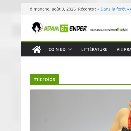
Passer
Récents :
« Dans la forêt »
dimanche, août 9, 2026
au
original pour évei
29ème édition de 
contenu
organisée par E. 
Célestin en conc
La Scène Parisie
« In The Beginnin
COIN BD
LITTÉRATURE
VIE PR
néoclassique de 
Skullcandy dévoi
robuste et perfo
microids