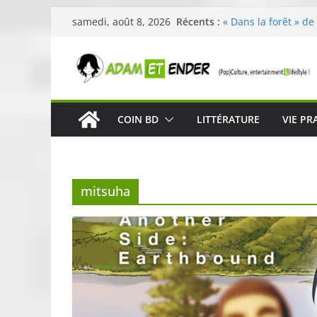
Passer
Récents :
« Dans la forêt » de
samedi, août 8, 2026
au
original pour éveill
29ème édition de l’
contenu
organisée par E. Le
Célestin en concert
La Scène Parisienn
« In The Beginning 
COIN BD
LITTÉRATURE
VIE PR
néoclassique de Nic
Skullcandy dévoile 
robuste et perform
mitsuha