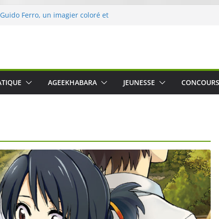
 Guido Ferro, un imagier coloré et
er les sens des tout-petits
opération « Nettoyons la nature »
clerc
 : une expérience intime et engagée à
e
was The Water », le film concert
ATIQUE
AGEEKHABARA
JEUNESSE
CONCOUR
o Cartosio sur Prime Video le 6 octobre
le Crusher 540 Active : un casque audio
ant spécialement conçu pour le sport