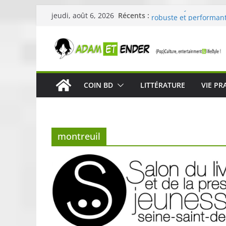
Passer
Skullcandy dévoile le
Récents :
jeudi, août 6, 2026
robuste et performant
au
« Dans la forêt » de G
contenu
original pour éveiller 
29ème édition de l’op
organisée par E. Lecle
Célestin en concert :
COIN BD
LITTÉRATURE
VIE PR
La Scène Parisienne
« In The Beginning was
néoclassique de Nico 
montreuil