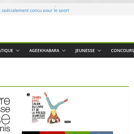
 Crusher 540 Active : un casque audio
 spécialement conçu pour le sport
uido Ferro, un imagier coloré et
les sens des tout-petits
ération « Nettoyons la nature »
rc
 une expérience intime et engagée à
ATIQUE
AGEEKHABARA
JEUNESSE
CONCOUR
 The Water », le film concert
Cartosio sur Prime Video le 6 octobre