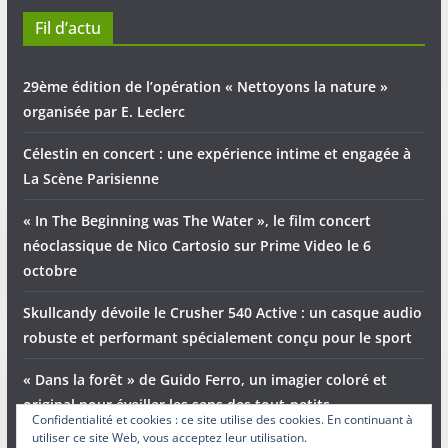
Fil d’actu
29ème édition de l’opération « Nettoyons la nature »
organisée par E. Leclerc
Célestin en concert : une expérience intime et engagée à
La Scène Parisienne
« In The Beginning was The Water », le film concert
néoclassique de Nico Cartosio sur Prime Video le 6
octobre
Skullcandy dévoile le Crusher 540 Active : un casque audio
robuste et performant spécialement conçu pour le sport
« Dans la forêt » de Guido Ferro, un imagier coloré et
original pour éveiller les sens des tout-petits
Confidentialité et cookies : ce site utilise des cookies. En continuant à
utiliser ce site Web, vous acceptez leur utilisation.